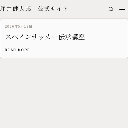
坪井健太郎 公式サイト
Skip
to
content
2026年5月18日
スペインサッカー伝承講座
READ MORE
:
ス
ペ
イ
ン
サ
ッ
カ
ー
伝
承
講
座